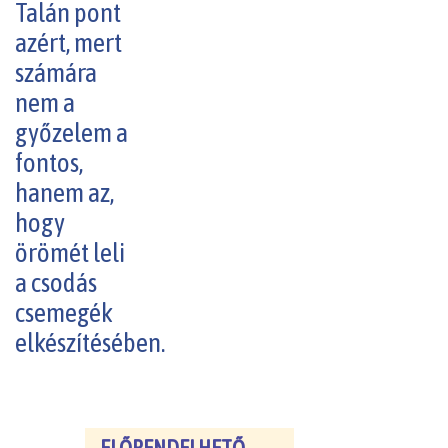
Talán pont
azért, mert
számára
nem a
győzelem a
fontos,
hanem az,
hogy
örömét leli
a csodás
csemegék
elkészítésében.