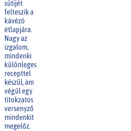
sütijét
felteszik a
kávézó
étlapjára.
Nagy az
izgalom,
mindenki
különleges
recepttel
készül, ám
végül egy
titokzatos
versenyző
mindenkit
megelőz.