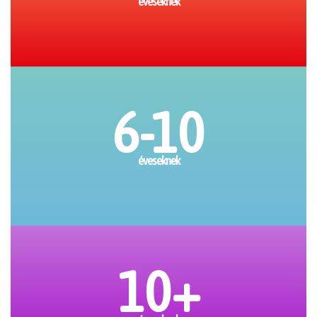
éveseknek
6-10
éveseknek
10+