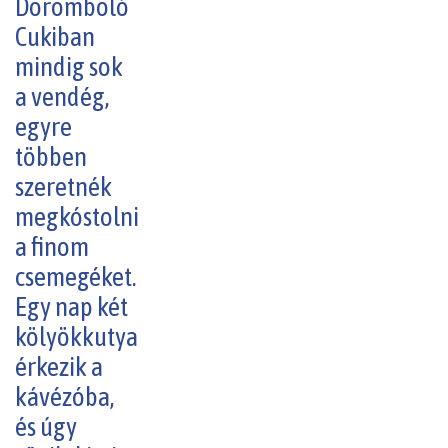
Doromboló
Cukiban
mindig sok
a vendég,
egyre
többen
szeretnék
megkóstolni
a finom
csemegéket.
Egy nap két
kölyökkutya
érkezik a
kávézóba,
és úgy