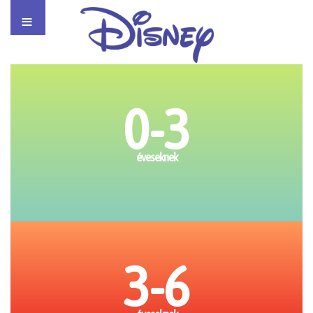
≡
0-3
éveseknek
3-6