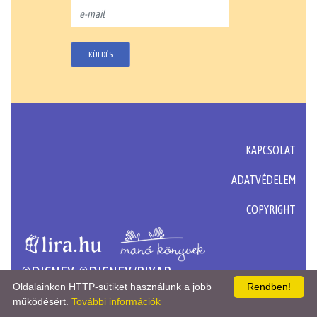
KÜLDÉS
KAPCSOLAT
ADATVÉDELEM
COPYRIGHT
©DISNEY, ©DISNEY/PIXAR
Oldalainkon HTTP-sütiket használunk a jobb
Rendben!
működésért.
További információk